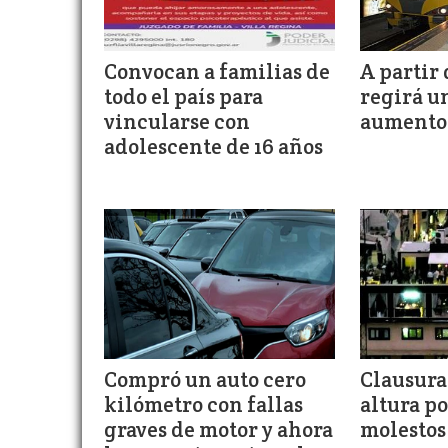
Convocan a familias de
A partir 
todo el país para
regirá u
vincularse con
aumento 
adolescente de 16 años
Compró un auto cero
Clausura
kilómetro con fallas
altura po
graves de motor y ahora
molestos