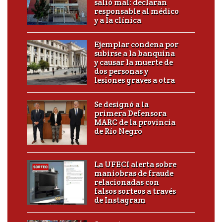
salió mal: declaran
responsable al médico
y a la clínica
Ejemplar condena por
subirse a la banquina
y causar la muerte de
dos personas y
lesiones graves a otra
Se designó a la
primera Defensora
MARC de la provincia
de Río Negro
La UFECI alerta sobre
maniobras de fraude
relacionadas con
falsos sorteos a través
de Instagram