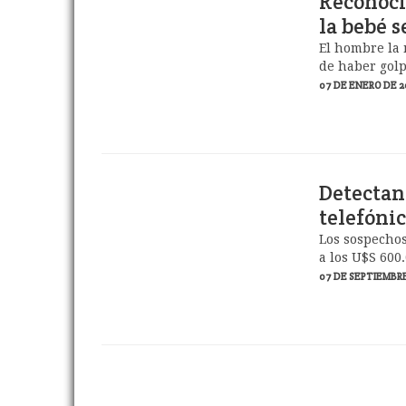
Reconocie
la bebé 
El hombre la
de haber golp
07 DE ENERO DE 2
Detectan
telefónic
Los sospechos
a los U$S 600.
07 DE SEPTIEMBRE