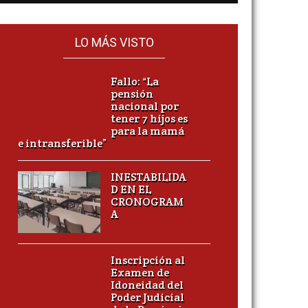
LO MÁS VISTO
Fallo: “La
pensión
nacional por
tener 7 hijos es
para la mamá
e intransferible”
INESTABILIDA
D EN EL
CRONOGRAM
A
Inscripción al
Examen de
Idoneidad del
Poder Judicial