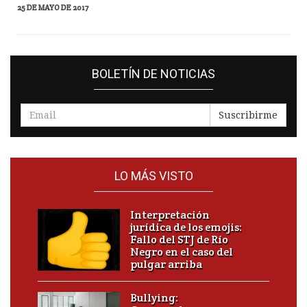
25 DE MAYO DE 2017
BOLETÍN DE NOTICIAS
Suscribirme
LO MÁS VISTO
Interpretación
jurídica de los emojis:
Fallo del STJ de Río
Negro en el caso del
pulgar arriba
Bullying: